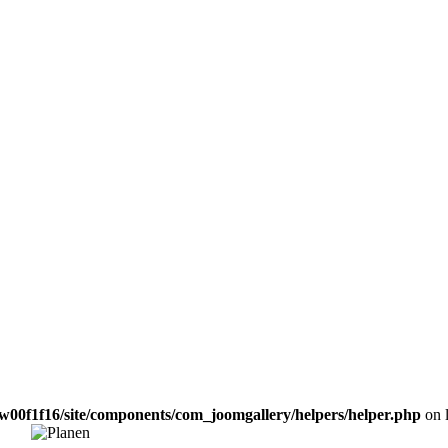
w00f1f16/site/components/com_joomgallery/helpers/helper.php
on 