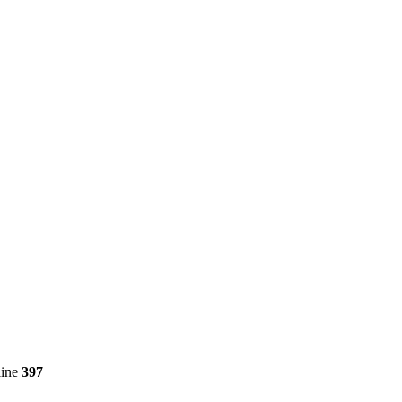
line
397