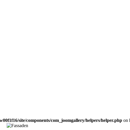
w00f1f16/site/components/com_joomgallery/helpers/helper.php
on 