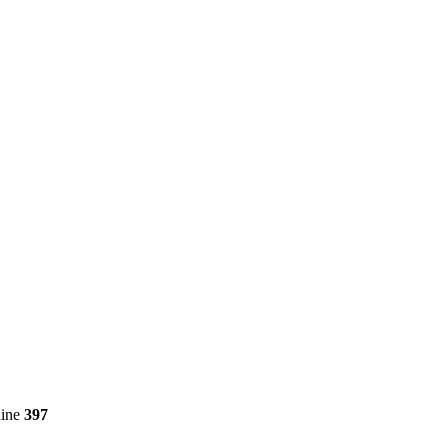
line
397